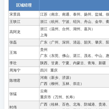
区域经理
宋景昌
江苏（南京、南通、泰州、扬州、盐城、
王轶江
浙江（杭州、宁波、绍兴、舟山、金华、
浙江（温州、台州、湖州、嘉兴）
高阿龙
上海
张磊
广东（广州、深圳、清远、韶关、肇庆、
贵州
王旭
广东（东莞、佛山、湛江、茂名、中山、
李壮
陕西、甘肃、宁夏、内蒙古、青海、新疆
周海宁
四川
重庆
河南（新乡、济源）
陈增君
广西（柳州、玉林、崇左）
云南
张猛
重庆市（万州、长寿）
广西（桂林、百色、北海、防城港、贵港
时伟