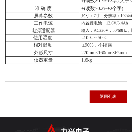
±(读数×0.3%+2字)(大于30
准
确
度
±(读数×0.2%+2个字)
屏幕参数
尺寸：7寸，分辨率：1024×6
工作电源
内置锂电池，12.6V/6.4Ah
电源适配器
输入：AC220V，50/60Hz，
使用温度
-10℃～50℃
相对温度
≤90%，不结露
外形尺寸
270mm×160mm×65mm
仪器重量
1.6kg
返回列表
返回列表