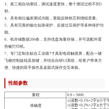
3、真三相自动测试，测试速度更快，整个测试过程不到5
秒。
4、具有相位偏差测试功能，更能反映铁芯和绕组质量。
5、具有完善的输出短路保护、反接过压保护等多种保护功
能。
6、机存储数据200条，支持优盘海量存储，并可选配外置
热敏打印机。
7、专门定制全贴合工业级7寸真彩电容触摸屏，配合一键
飞梭控制旋钮及按键，并结合自研UI系统，给客户带来方
便、快捷的双手操作及桌面式操作交互体验。
性能参数
量程
0.9
～
5000
±(读数×0.1%+2字)(小于
±(读数×0.2%+2字)(大于
准确度